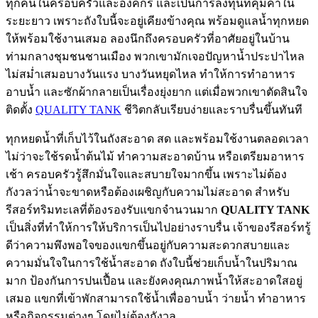
ทุกคนในครอบครัวและองค์กร และเป็นการลงทุนที่คุ้มค่าใน
ระยะยาว เพราะถังใบนี้จะอยู่เคียงข้างคุณ พร้อมดูแลน้ำทุกหยด
ให้พร้อมใช้งานเสมอ ลองนึกถึงครอบครัวที่อาศัยอยู่ในบ้าน
ท่ามกลางชุมชนชานเมือง พวกเขามักเจอปัญหาน้ำประปาไหล
ไม่สม่ำเสมอบางวันแรง บางวันหยุดไหล ทำให้การทำอาหาร
อาบน้ำ และซักผ้ากลายเป็นเรื่องยุ่งยาก แต่เมื่อพวกเขาตัดสินใจ
ติดตั้ง
QUALITY TANK
ชีวิตกลับเรียบง่ายและราบรื่นขึ้นทันที
ทุกหยดน้ำที่เก็บไว้ในถังสะอาด สด และพร้อมใช้งานตลอดเวลา
ไม่ว่าจะใช้รดน้ำต้นไม้ ทำความสะอาดบ้าน หรือเตรียมอาหาร
เช้า ครอบครัวรู้สึกมั่นใจและสบายใจมากขึ้น เพราะไม่ต้อง
กังวลว่าน้ำจะขาดหรือต้องเผชิญกับความไม่สะอาด สำหรับ
รีสอร์ทริมทะเลที่ต้องรองรับแขกจำนวนมาก
QUALITY TANK
เป็นสิ่งที่ทำให้การให้บริการเป็นไปอย่างราบรื่น เจ้าของรีสอร์ทรู้
ดีว่าความพึงพอใจของแขกขึ้นอยู่กับความสะดวกสบายและ
ความมั่นใจในการใช้น้ำสะอาด ถังใบนี้ช่วยเก็บน้ำในปริมาณ
มาก ป้องกันการปนเปื้อน และยังคงคุณภาพน้ำให้สะอาดใสอยู่
เสมอ แขกที่เข้าพักสามารถใช้น้ำเพื่ออาบน้ำ ว่ายน้ำ ทำอาหาร
หรือกิจกรรมต่างๆ โดยไม่ต้องกังวล