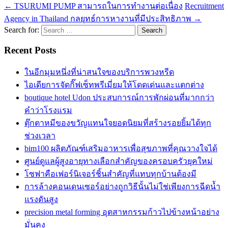
←
TSURUMI PUMP สามารถในการทำงานต่อเนื่อง
Recruitment
Agency in Thailand กลยุทธ์การหางานที่มีประสิทธิภาพ
→
Search for:
Recent Posts
ในอีกมุมหนึ่งที่น่าสนใจของบริการพวงหรีด
ไอเดียการจัดกิ๊ฟเซ็ทพรีเมี่ยมให้โดดเด่นและแตกต่าง
boutique hotel Udon ประสบการณ์การพักผ่อนที่มากกว่า
คำว่าโรงแรม
ตุ๊กตาหมีของขวัญแทนใจยอดนิยมที่สร้างรอยยิ้มได้ทุก
ช่วงเวลา
bim100 ผลิตภัณฑ์เสริมอาหารเพื่อสุขภาพที่คุณวางใจได้
ศูนย์ดูแลผู้สูงอายุทางเลือกสำคัญของครอบครัวยุคใหม่
โซฟาคือเฟอร์นิเจอร์ชิ้นสำคัญที่แทบทุกบ้านต้องมี
การล้างคอนเดนเซอร์อย่างถูกวิธีนั้นไม่ใช่เพียงการฉีดน้ำ
แรงดันสูง
precision metal forming อุตสาหกรรมก้าวไปข้างหน้าอย่าง
มั่นคง