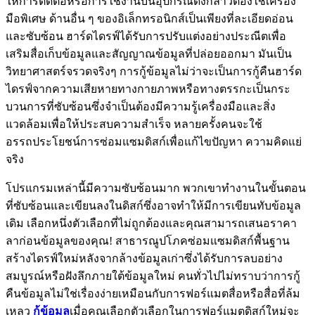
ให้การติดต่อหรือการใช้งานบนอุปกรณ์ดังกล่าวต้องใช้เครื่อง
มือพิเศษ ด้านอื่น ๆ ของอิเล็กทรอนิกส์เป็นเพียงที่ละเอียดอ่อน
และซับซ้อน ฮาร์ดไดรฟ์ได้รับการปรับแต่งอย่างประณีตเพื่อ
เสริมสื่อเก็บข้อมูลและสัญญาณข้อมูลที่ปล่อยออกมา มันเป็น
วิทยาศาสตร์จรวดจริงๆ การกู้ข้อมูลไม่ว่าจะเป็นการกู้คืนฮาร์ด
ไดรฟ์จากความเสียหายทางกายภาพหรือทางตรรกะเป็นกระ
บวนการที่ซับซ้อนซึ่งจำเป็นต้องมีความรู้เครื่องมือและสิ่ง
แวดล้อมเพื่อให้ประสบความสำเร็จ หลายครั้งคนจะใช้
อรรถประโยชน์การซ่อมแซมดิสก์เพื่อแก้ไขปัญหา ความคิดแย่
จริง
โปรแกรมเหล่านี้มีความซับซ้อนมาก พวกเขาทำงานในขั้นตอน
ที่ซับซ้อนและเขียนลงในดิสก์ซึ่งอาจทำให้มีการเขียนทับข้อมูล
เดิม เลือกหนึ่งตัวเลือกที่ไม่ถูกต้องและคุณสามารถเสนอราคา
ลาก่อนข้อมูลของคุณ! สาธารณูปโภคซ่อมแซมดิสก์พื้นฐาน
สร้างไดรฟ์ใหม่หลังจากล้างข้อมูลเก่าซึ่งได้รับการลบอย่าง
สมบูรณ์หรือฝังลึกภายใต้ข้อมูลใหม่ คนทั่วไปไม่ทราบว่าการกู้
คืนข้อมูลไม่ใช่เรื่องง่ายเหมือนกับการฟอร์แมตสื่อหรือสื่อที่ล้ม
เหลว
กู้ข้อมูล
เมื่อคุณเลือกตัวเลือกในการฟอร์แมตดิสก์ใหม่จะ