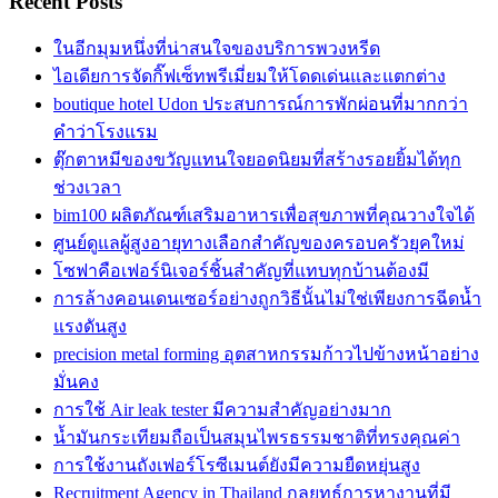
Recent Posts
ในอีกมุมหนึ่งที่น่าสนใจของบริการพวงหรีด
ไอเดียการจัดกิ๊ฟเซ็ทพรีเมี่ยมให้โดดเด่นและแตกต่าง
boutique hotel Udon ประสบการณ์การพักผ่อนที่มากกว่า
คำว่าโรงแรม
ตุ๊กตาหมีของขวัญแทนใจยอดนิยมที่สร้างรอยยิ้มได้ทุก
ช่วงเวลา
bim100 ผลิตภัณฑ์เสริมอาหารเพื่อสุขภาพที่คุณวางใจได้
ศูนย์ดูแลผู้สูงอายุทางเลือกสำคัญของครอบครัวยุคใหม่
โซฟาคือเฟอร์นิเจอร์ชิ้นสำคัญที่แทบทุกบ้านต้องมี
การล้างคอนเดนเซอร์อย่างถูกวิธีนั้นไม่ใช่เพียงการฉีดน้ำ
แรงดันสูง
precision metal forming อุตสาหกรรมก้าวไปข้างหน้าอย่าง
มั่นคง
การใช้ Air leak tester มีความสำคัญอย่างมาก
น้ำมันกระเทียมถือเป็นสมุนไพรธรรมชาติที่ทรงคุณค่า
การใช้งานถังเฟอร์โรซีเมนต์ยังมีความยืดหยุ่นสูง
Recruitment Agency in Thailand กลยุทธ์การหางานที่มี