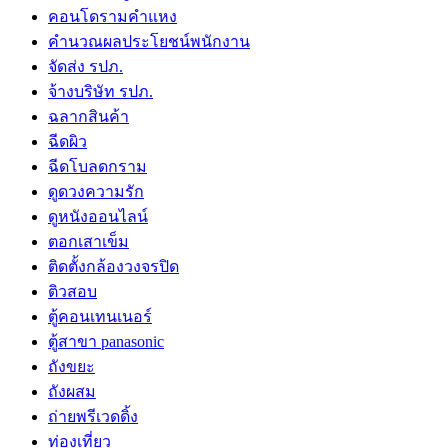
คอนโดรามคำแหง
คำนวณผลประโยชน์พนักงาน
จัดส่ง รปภ.
จ้างบริษัท รปภ.
ฉลากสินค้า
ฉีดผิว
ฉีดโบลดกราม
ดูดวงความรัก
ดูหนังออนไลน์
ตอกเสาเข็ม
ติดตั้งกล้องวงจรปิด
ติวสอบ
ตู้คอนเทนเนอร์
ตู้สาขา panasonic
ถังขยะ
ถังผสม
ถ่ายพรีเวดดิ้ง
ท่องเที่ยว