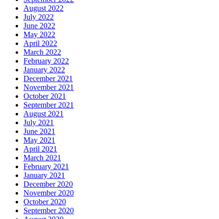
August 2022
July 2022
June 2022
May 2022
April 2022
March 2022
February 2022
January 2022
December 2021
November 2021
October 2021
September 2021
August 2021
July 2021
June 2021
May 2021
April 2021
March 2021
February 2021
January 2021
December 2020
November 2020
October 2020
September 2020