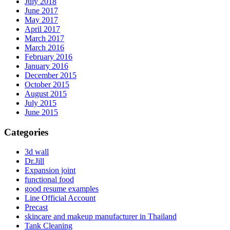
July 2018
June 2017
May 2017
April 2017
March 2017
March 2016
February 2016
January 2016
December 2015
October 2015
August 2015
July 2015
June 2015
Categories
3d wall
Dr.Jill
Expansion joint
functional food
good resume examples
Line Official Account
Precast
skincare and makeup manufacturer in Thailand
Tank Cleaning