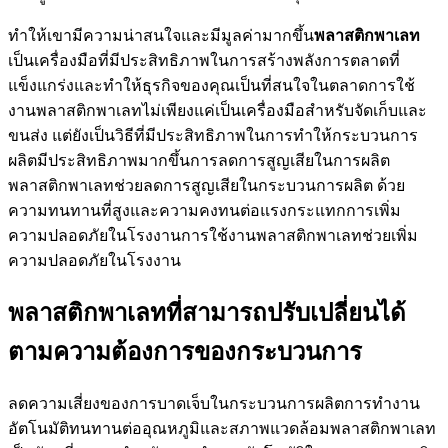
ทำให้เขามีความน่าสนใจและมีมูลค่ามากขึ้น
พลาสติกพาเลท
เป็นเครื่องมือที่มีประสิทธิภาพในการสร้างพลังการตลาดที่
แข็งแกร่งและทำให้ธุรกิจของคุณเป็นที่สนใจในตลาดการใช้
งานพลาสติกพาเลทไม่เพียงแค่เป็นเครื่องมือสำหรับจัดเก็บและ
ขนส่ง แต่ยังเป็นวิธีที่มีประสิทธิภาพในการทำให้กระบวนการ
ผลิตมีประสิทธิภาพมากขึ้นการลดการสูญเสียในการผลิต
พลาสติกพาเลทช่วยลดการสูญเสียในกระบวนการผลิต ด้วย
ความทนทานที่สูงและความคงทนต่อแรงกระแทกการเพิ่ม
ความปลอดภัยในโรงงานการใช้งานพลาสติกพาเลทช่วยเพิ่ม
ความปลอดภัยในโรงงาน
พลาสติกพาเลทที่สามารถปรับเปลี่ยนได้
ตามความต้องการของกระบวนการ
ลดความเสี่ยงของการบาดเจ็บในกระบวนการผลิตการทำงาน
อัตโนมัติทนทานต่ออุณหภูมิและสภาพแวดล้อมพลาสติกพาเลท