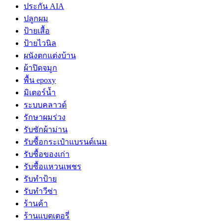
ประกัน AIA
ปลูกผม
ป้ายเสื้อ
ป้ายไวนิล
ผนังตกแต่งบ้าน
ผ้าปิดจมูก
พื้น epoxy
มิเตอร์น้ำ
ระบบคลาวด์
รักษาผมร่วง
รับซักผ้าม่าน
รับซื้อกระเป๋าแบรนด์เนม
รับซื้อของเก่า
รับซื้อแหวนเพชร
รับทำป้าย
รับทำวีซ่า
ร้านค้า
ร้านแบตเตอรี่