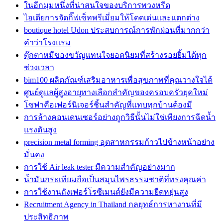
ในอีกมุมหนึ่งที่น่าสนใจของบริการพวงหรีด
ไอเดียการจัดกิ๊ฟเซ็ทพรีเมี่ยมให้โดดเด่นและแตกต่าง
boutique hotel Udon ประสบการณ์การพักผ่อนที่มากกว่า
คำว่าโรงแรม
ตุ๊กตาหมีของขวัญแทนใจยอดนิยมที่สร้างรอยยิ้มได้ทุก
ช่วงเวลา
bim100 ผลิตภัณฑ์เสริมอาหารเพื่อสุขภาพที่คุณวางใจได้
ศูนย์ดูแลผู้สูงอายุทางเลือกสำคัญของครอบครัวยุคใหม่
โซฟาคือเฟอร์นิเจอร์ชิ้นสำคัญที่แทบทุกบ้านต้องมี
การล้างคอนเดนเซอร์อย่างถูกวิธีนั้นไม่ใช่เพียงการฉีดน้ำ
แรงดันสูง
precision metal forming อุตสาหกรรมก้าวไปข้างหน้าอย่าง
มั่นคง
การใช้ Air leak tester มีความสำคัญอย่างมาก
น้ำมันกระเทียมถือเป็นสมุนไพรธรรมชาติที่ทรงคุณค่า
การใช้งานถังเฟอร์โรซีเมนต์ยังมีความยืดหยุ่นสูง
Recruitment Agency in Thailand กลยุทธ์การหางานที่มี
ประสิทธิภาพ