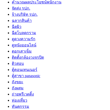
คำนวณผลประโยชน์พนักงาน
จัดส่ง รปภ.
จ้างบริษัท รปภ.
ฉลากสินค้า
ฉีดผิว
ฉีดโบลดกราม
ดูดวงความรัก
ดูหนังออนไลน์
ตอกเสาเข็ม
ติดตั้งกล้องวงจรปิด
ติวสอบ
ตู้คอนเทนเนอร์
ตู้สาขา panasonic
ถังขยะ
ถังผสม
ถ่ายพรีเวดดิ้ง
ท่องเที่ยว
ทันตกรรม