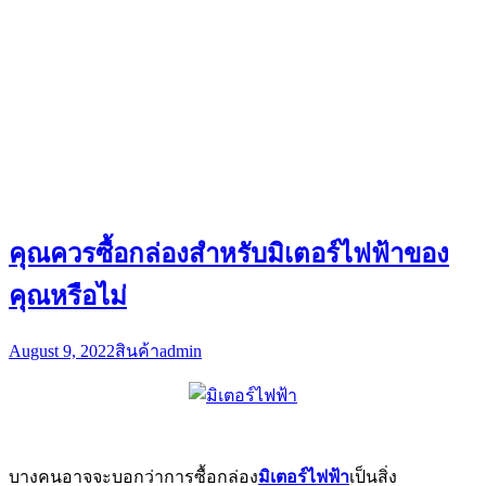
บางคนอาจจะบอกว่าการซื้อกล่อง
มิเตอร์ไฟฟ้า
เป็นสิ่ง
จำเป็น เนื่องจากเป็นอุปกรณ์ป้องกันระบบไฟฟ้าของคุณ มีบาง
สถานการณ์ที่อาจโน้มน้าวคุณมากขึ้นว่าเป็นสิ่งที่จำเป็น
จริงๆ หากสถานการณ์เหล่านี้เกิดขึ้น คุณไม่มีทางเลือกอื่น
นอกจากต้องซื้อ ซึ่งรวมถึงแง่มุมที่เกี่ยวข้องกับสภาพแวดล้อม
ของคุณ ตลอดจนพื้นที่ใกล้เคียง และแม้กระทั่งเกี่ยวกับการ
ปกป้องความถูกต้องของการเรียกเก็บเงินของคุณ
มิเตอร์ไฟฟ้าสภาพแวดล้อมของคุณ
ต้องการมัน
ประการแรก ตัวบ่งชี้ที่สำคัญที่สุดตัวหนึ่งที่จะบอกคุณว่าฝา
ครอบกล่องมิเตอร์ไฟฟ้าจะคุ้มกับเงินของคุณหรือไม่คือถ้าสภาพ
แวดล้อมของคุณต้องการ นั่นเป็นเพราะมีปัจจัยด้านสิ่งแวดล้อม
บางอย่างที่อาจทำให้มิเตอร์เสื่อมสภาพเร็วกว่าปกติ ตัวอย่างเช่น
หากคุณอยู่ใกล้มหาสมุทร อากาศอาจมีรสเค็มเล็กน้อย ซึ่งอาจ