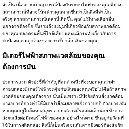
ส่งผลเสียต่อมิเตอร์ไฟฟ้าของคุณ อย่างไรก็ตาม ขึ้นอยู่กับวัสดุที่
ใช้ในการผลิตกล่อง สิ่งนี้ก็เป็นจริงเช่นกันหากมิเตอร์ต้องสัมผัส
กับความร้อนจัดของดวงอาทิตย์ ซึ่งอาจทำให้มิเตอร์ทำงานได้
ไม่ดี เพื่อนบ้านของคุณต้องการให้คุณทำเช่นนั้น
ประเภทของพื้นที่ใกล้เคียงที่คุณอาจบังคับให้คุณซื้อกล่องมิเตอร์
ป้องกันเหล่านี้ ตัวอย่างเช่น หากอุบัติการณ์ของการปลอมแปลง
มิเตอร์ในพื้นที่ของคุณค่อนข้างสูง แสดงว่าคุณไม่ต้องการที่จะ
ตกเป็นเหยื่อของสิ่งนั้น หาก
มิเตอร์ไฟฟ้า
ของคุณถูกดัดแปลง จะ
ส่งผลอย่างมากต่อการเรียกเก็บเงินและประสิทธิภาพของกระแส
ไฟฟ้าที่ไหลเข้าบ้านของคุณ ซึ่งอาจส่งผลให้เกิดเหตุการณ์ที่น่า
สลดใจ เช่น ไฟไหม้ หากคุณไม่จัดการกับปัญหานี้อย่างถูกต้อง
เพื่อไม่ให้เกิดความยุ่งเหยิงเช่นนี้เพียงเพราะมิเตอร์ของคุณถูก
ดัดแปลง ควรมีการป้องกันเพิ่มเติมอีกชั้นหนึ่งควรระมัดระวัง
มากขึ้น
คุณควรซื้อกล่องมิเตอร์ไฟฟ้าด้วยเพื่อ
ปกป้องระบบของคุณ