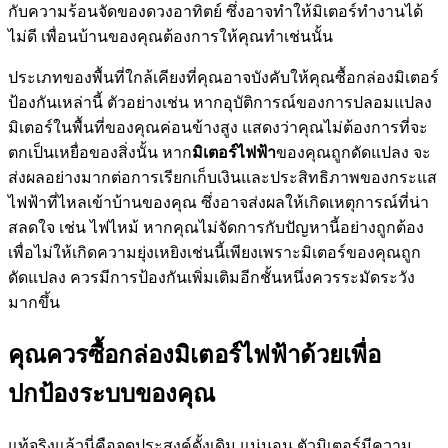
แท้จริงแล้วนี่คือจุดประสงค์ดั้งเดิม แน่นอน ตัวมิเตอร์มีความ
ปลอดภัยในตัวมันเองอยู่แล้ว อย่างไรก็ตาม การมีการรักษา
ความปลอดภัยและการป้องกันเพิ่มเติมอีกชั้นหนึ่งนั้นไม่เป็น
อันตรายใช่ไหม มีบางกล่องที่ติดตั้งบนพื้นผิวที่มีฝาปิด ด้วยเหตุนี้
มิเตอร์จะไม่โดนความร้อนจัดของดวงอาทิตย์อีกต่อไป จากนั้น
คุณจะมั่นใจในความสมบูรณ์และความถูกต้องของการเรียกเก็บ
เงินค่าไฟฟ้าของคุณ ซึ่งทำให้สบายใจได้ว่าคุณกำลังชำระค่า
ไฟฟ้าในปริมาณที่เหมาะสมที่คุณใช้ไป
มิเตอร์ไฟฟ้า
ของคุณจะวัดปริมาณไฟฟ้าที่คุณใช้แล้วจะจ่ายให้
กับบริษัทสาธารณูปโภค หน่วยที่ใช้คือกิโลวัตต์ต่อชั่วโมง ใน
ส่วนนี้คุณต้องตรวจสอบให้แน่ใจว่าได้ติดตั้งกล่องอย่างถูก
ต้อง สิ่งนี้ยังใช้ได้เมื่อคุณเปลี่ยนเครื่องเก่า เนื่องจากถ้าคุณไม่ทำ
สิ่งนี้ อาจทำให้การอ่านค่าสาธารณูปโภครายเดือนของคุณไม่
ถูกต้อง ในระดับหนึ่ง การทำเช่นนี้อาจนำไปสู่อุบัติเหตุและ
เหตุการณ์ที่น่าสลดใจ เช่น ไฟไหม้ ในแง่นี้ ขอแนะนำให้
ทำความคุ้นเคย