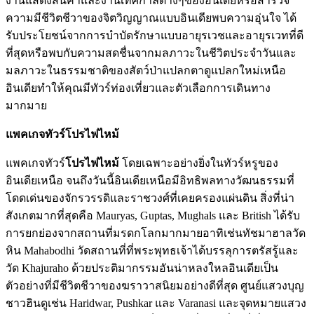
งานแสดงสินค้าและงานเทศกาลต่างๆของอินเดียหรือสำรวจ
ความมีชีวิตชีวาของจิตวิญญาณแบบอินเดียพบความอุ่นใจ ได้
รับประโยชน์จากการบำบัดรักษาแบบอายุรเวชและอายุรเวทที่ดี
ที่สุดหรือพบกับความสดชื่นจากมลภาวะในชีวิตประจำวันและ
มลภาวะในธรรมชาติของสัตว์ป่าแปลกตาดูแปลกใหม่เหนือ
อินเดียทำให้คุณมีทัวร์ท่องเที่ยวและตัวเลือกการเดินทาง
มากมาย
แพคเกจทัวร์โปรไฟไหม้
แพคเกจทัวร์
โปรไฟไหม้
โดยเฉพาะอย่างยิ่งในทัวร์หรูของ
อินเดียเหนือ จนถึงวันนี้อินเดียเหนือมีอิทธิพลทางวัฒนธรรมที่
โดดเด่นของจักรวรรดิและราชวงศ์ที่เคยครองแผ่นดิน สิ่งที่น่า
สังเกตมากที่สุดคือ Mauryas, Guptas, Mughals และ British ได้รับ
การยกย่องจากสถานที่มรดกโลกมากมายอาทิเช่นทัชมาฮาลวัด
หิน Mahabodhi วัดสถานที่ที่พระพุทธเจ้าได้บรรลุการตรัสรู้และ
วัด Khajuraho ด้วยประติมากรรมอันน่าหลงใหลอินเดียเป็น
ตัวอย่างที่มีชีวิตชีวาของฆราวาสนิยมอย่างดีที่สุด ศูนย์แสวงบุญ
ชาวฮินดูเช่น Haridwar, Pushkar และ Varanasi และจุดหมายแสวง