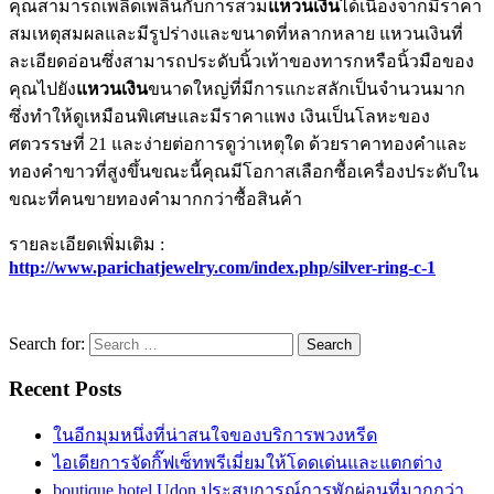
คุณสามารถเพลิดเพลินกับการสวม
แหวนเงิน
ได้เนื่องจากมีราคา
สมเหตุสมผลและมีรูปร่างและขนาดที่หลากหลาย แหวนเงินที่
ละเอียดอ่อนซึ่งสามารถประดับนิ้วเท้าของทารกหรือนิ้วมือของ
คุณไปยัง
แหวนเงิน
ขนาดใหญ่ที่มีการแกะสลักเป็นจำนวนมาก
ซึ่งทำให้ดูเหมือนพิเศษและมีราคาแพง เงินเป็นโลหะของ
ศตวรรษที่ 21 และง่ายต่อการดูว่าเหตุใด ด้วยราคาทองคำและ
ทองคำขาวที่สูงขึ้นขณะนี้คุณมีโอกาสเลือกซื้อเครื่องประดับใน
ขณะที่คนขายทองคำมากกว่าซื้อสินค้า
รายละเอียดเพิ่มเติม :
http://www.parichatjewelry.com/index.php/silver-ring-c-1
Search for:
Recent Posts
ในอีกมุมหนึ่งที่น่าสนใจของบริการพวงหรีด
ไอเดียการจัดกิ๊ฟเซ็ทพรีเมี่ยมให้โดดเด่นและแตกต่าง
boutique hotel Udon ประสบการณ์การพักผ่อนที่มากกว่า