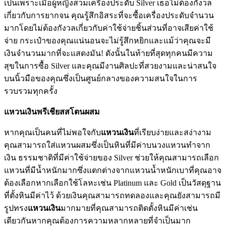
เป็นเพราะเมื่อผู้หญิงสวมเครื่องประดับ Silver เธอไม่ต้องกังวล
เกี่ยวกับการยากจน คุณรู้สึกอิสระที่จะซื้อเครื่องประดับจำนวน
มากโดยไม่ต้องกังวลเกี่ยวกับค่าใช้จ่ายชิ้นส่วนที่อาจเสียค่าใช้
จ่าย กระเป๋าของคุณแน่นอนจะไม่รู้สึกหยิกและแม้ว่าคุณจะมี
เงินจำนวนมากที่จะแสดงมัน! ดังนั้นในท้ายที่สุดทุกคนมีความ
สุขในการซื้อ Silver และคุณมีงานศิลปะที่สวยงามและน่าสนใจ
บนนิ้วมือของคุณซึ่งเป็นศูนย์กลางของความสนใจในการ
รวบรวมทุกครั้ง
แหวนเงินพรีเชียสสโตนผสม
หากคุณเป็นคนที่ไม่พอใจกับ
แหวนเงิน
ที่เรียบง่ายและสง่างาม
คุณสามารถใส่แหวนผสมซึ่งเป็นหินที่มีค่าบนวงแหวนทำจาก
เงิน ธรรมชาติที่มีค่าใช้จ่ายของ Silver ช่วยให้คุณสามารถเลือก
แหวนที่มีน้ำหนักมากซึ่งแตกต่างจากแหวนน้ำหนักเบาที่คุณอาจ
ต้องเลือกหากเลือกใช้โลหะเช่น Platinum และ Gold เป็นวัสดุฐาน
ที่ตั้งหินมีค่าไว้ ด้วยเงินคุณสามารถทดลองและคุณยังสามารถมี
รูปทรง
แหวนเงิน
มากมายที่คุณสามารถติดตั้งหินมีค่าเช่น
เดียวกันหากคุณต้องการความหลากหลายที่จำเป็นมาก