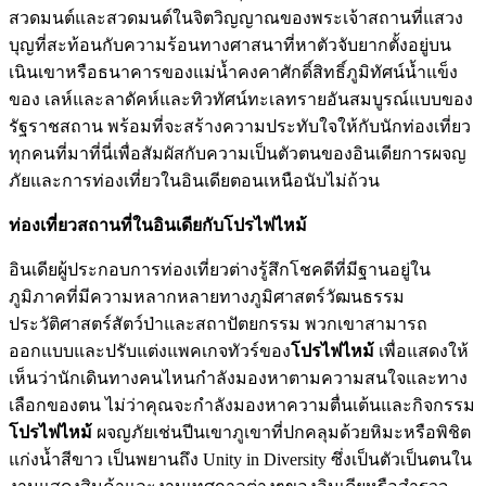
สวดมนต์และสวดมนต์ในจิตวิญญาณของพระเจ้าสถานที่แสวง
บุญที่สะท้อนกับความร้อนทางศาสนาที่หาตัวจับยากตั้งอยู่บน
เนินเขาหรือธนาคารของแม่น้ำคงคาศักดิ์สิทธิ์ภูมิทัศน์น้ำแข็ง
ของ เลห์และลาดัคห์และทิวทัศน์ทะเลทรายอันสมบูรณ์แบบของ
รัฐราชสถาน พร้อมที่จะสร้างความประทับใจให้กับนักท่องเที่ยว
ทุกคนที่มาที่นี่เพื่อสัมผัสกับความเป็นตัวตนของอินเดียการผจญ
ภัยและการท่องเที่ยวในอินเดียตอนเหนือนับไม่ถ้วน
ท่องเที่ยวสถานที่ในอินเดียกับโปรไฟไหม้
อินเดียผู้ประกอบการท่องเที่ยวต่างรู้สึกโชคดีที่มีฐานอยู่ใน
ภูมิภาคที่มีความหลากหลายทางภูมิศาสตร์วัฒนธรรม
ประวัติศาสตร์สัตว์ป่าและสถาปัตยกรรม พวกเขาสามารถ
ออกแบบและปรับแต่งแพคเกจทัวร์ของ
โปรไฟไหม้
เพื่อแสดงให้
เห็นว่านักเดินทางคนไหนกำลังมองหาตามความสนใจและทาง
เลือกของตน ไม่ว่าคุณจะกำลังมองหาความตื่นเต้นและกิจกรรม
โปรไฟไหม้
ผจญภัยเช่นปีนเขาภูเขาที่ปกคลุมด้วยหิมะหรือพิชิต
แก่งน้ำสีขาว เป็นพยานถึง Unity in Diversity ซึ่งเป็นตัวเป็นตนใน