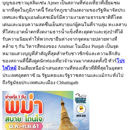
บุญของชาวมุสลิมเช่น Ajmer เป็นสถานที่ท่องเที่ยวที่เยี่ยมชม
มากที่สุดในภูมิภาคนี้ รีสอร์ทภูเขาอันงดงามของรัฐหิมาจัลประ
เทศและชัมมูแอนด์แคชเมียร์มีความงามตามธรรมชาติที่โดด
เด่นและมอบความสดชื่นเย็นสบายแก่ผู้คนในที่ราบลุ่ม ทะเลสาบ
ที่ใสสะอาดน้ำตกที่งดงามธารน้ำแข็งที่สะดุดตาและทุ่งป่าที่ได้
รับความนิยมทำให้พวกเขายืนห่างจากจุดหมายปลายทางที่
คล้าย ๆ กัน วิหารสีทองของ Amritsar ในเมือง Punjab เป็นจุด
หมายแสวงบุญที่สำคัญที่สุดสำหรับชาวซิกข์และความลึกลับ
ของสถานที่นี้ดึงดูดนักท่องเที่ยวจำนวนมากตลอดทั้งปี ทัวร์
โปร
ไฟไหม้
อินเดียเหนือนำเสนอสถานที่ท่องเที่ยวที่ดีที่สุดในอุตตร
ประเทศอุตตราขั ณ รัฐมคธและรัฐราชสถานและแม้กระทั่งไป
ถึงรัฐมัธยประเทศและเมือง Chhatisgath