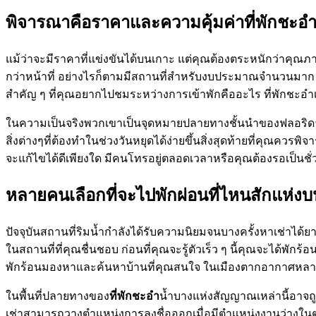
พิจารณาคือราคาและความคุ้มค่าที่พักชะอ
แม้ว่าจะมีราคาที่แข่งขันได้บนเกาะ แต่คุณต้องตระหนักว่าคุณภาพน
กว่าหน้าที่ อย่างไรก็ตามมีสถานที่สำหรับงบประมาณจำนวนมาก อา
สำคัญ ๆ ที่คุณอยากไปชมระหว่างการเข้าพักคืออะไร ที่พักชะอ
ในความเป็นจริงพวกเขาเป็นจุดหมายปลายทางชั้นนำของฟลอริดาแล
สิ่งต่างๆที่ต้องทำในช่วงวันหยุดได้ง่ายขึ้นสิ่งสุดท้ายที่คุณคว
จะแก้ไขได้ดีเพียงใด มีคนโทรอยู่ตลอดเวลาหรือคุณต้องรอเป็น
หลายคนเลือกที่จะไปพักผ่อนที่ไหนสักแห่งบน
ปัจจุบันสถานที่ริมน้ำกำลังได้รับความนิยมจนบางครั้งหาเช่าได้ย
ในสถานที่ที่คุณชื่นชอบ ก่อนที่คุณจะรู้ตัวเร็ว ๆ นี้คุณจะได้พัก
พักร้อนมองหาและค้นหาบ้านที่คุณสนใจ ในเมืองตากอากาศหลายแห
ในพื้นที่ปลายทางของ
ที่พักชะอำ
น้ำบางแห่งสัญญาณเหล่านี้อาจถูก
เช่าสามารถวางตำแหน่งการลงชื่อออกเมื่อมีตำแหน่งงานว่างในตาร