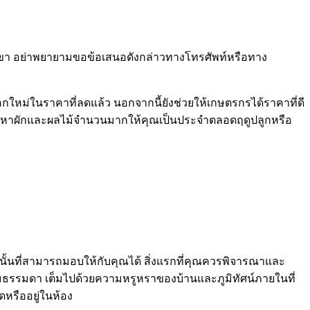
เขา อย่าพยายามขอข้อเสนอดังกล่าวทางโทรศัพท์หรือทาง
็อกใหม่ในราคาที่ลดแล้ว นอกจากนี้ยังช่วยให้เกษตรกรได้ราคาที่ดี
ะจัดหาผักและผลไม้จำนวนมากให้คุณเป็นประจำตลอดฤดูปลูกหรือ
เท่านั้นที่สามารถมอบให้กับคุณได้ สิ่งแรกที่คุณควรพิจารณาและ
มธรรมดา เต็มไปด้วยความหรูหราของบ้านและภูมิทัศน์ภายในที่
หรืออยู่ในห้อง