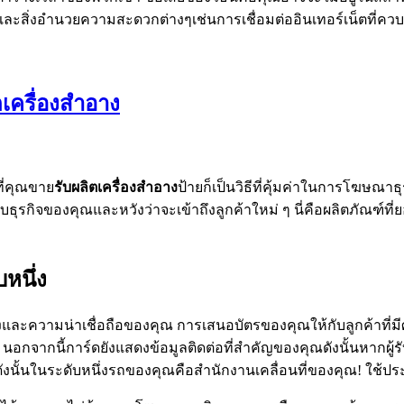
สิ่งอำนวยความสะดวกต่างๆเช่นการเชื่อมต่ออินเทอร์เน็ตที่ควบคุม
ตเครื่องสำอาง
ที่คุณขาย
รับผลิตเครื่องสำอาง
ป้ายก็เป็นวิธีที่คุ้มค่าในการโฆษณ
ธุรกิจของคุณและหวังว่าจะเข้าถึงลูกค้าใหม่ ๆ นี่คือผลิตภัณฑ์ที่ย
หนึ่ง
ละความน่าเชื่อถือของคุณ การเสนอบัตรของคุณให้กับลูกค้าที่มีศ
ิจ นอกจากนี้การ์ดยังแสดงข้อมูลติดต่อที่สำคัญของคุณดังนั้นหากผู
ดังนั้นในระดับหนึ่งรถของคุณคือสำนักงานเคลื่อนที่ของคุณ! ใช้ปร