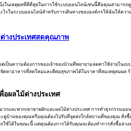
ึ่งในเหตุผลที่ดีที่สุดในการใช้ระบบออนไลน์เช่นนี้คือคุณสามารถดู
อะไรในระบบออนไลน์สำหรับการเดินทางขององค์กรให้ฉันให้ความคิด
ม้ต่างประเทศสดคุณภาพ
งแต่เป็นความต้องการของเจ้าของบ้านที่พยายามลดค่าใช้จ่ายในงบปร
ัดหาอาหารที่สดใหม่และดีต่อสุขภาพได้ในราคาที่สมเหตุสมผล ร้านค
เพื่อผลไม้ต่างประเทศ
นมากและพวกเขาขายผักและผลไม้ต่างประเทศ การทำธุรกรรมออนไลน์ด
้าประตูบ้านของคุณหรือคุณต้องไปรับที่จุดส่งใกล้สถานที่ของคุณ สั่
ใช้ได้ในขณะนี้ แต่คุณต้องการได้รับคุณจะต้องทำการสั่งซื้อล่วง