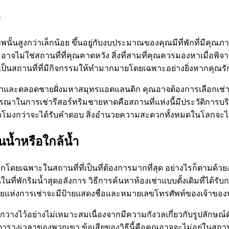
ำ
ั้นสูงกว่าเล็กน้อย ขึ้นอยู่กับงบประมาณของคุณมีที่พักที่มีคุณภา
จไม่ใช่สถานที่ที่คุณคาดหวัง สิ่งที่สามที่คุณควรมองหาเมื่อพิจ
ำเป็นสถานที่ที่มีกิจกรรมให้ทำมากมายโดยเฉพาะอย่างยิ่งหากคุ
ะตลอดชายฝั่งมหาสมุทรแอตแลนติก คุณอาจต้องการเลือกเช่าที่พักช
รพิจารณาในการเช่ารีสอร์ทริมชายหาดคือสถานที่แห่งนี้มีประวัติการบ
ชั่วโมงกว่าจะได้รับคำตอบ สิ่งอำนวยความสะดวกทั้งหมดในโลกจะ
น้ำหรือใกล้น้ำ
ากโดยเฉพาะในสถานที่ที่เป็นที่ต้องการมากที่สุด อย่างไรก็ตามด้วย
ร้อนในที่พักริมน้ำสุดอลังการ วิธีการค้นหาห้องเช่าแบบดั้งเดิมที่
่งการเช่าจะมีป้ายแสดงชื่อและหมายเลขโทรศัพท์ของเจ้าของหรือ
วางไว้อย่างไม่เหมาะสมเนื่องจากมีความกังวลเกี่ยวกับรูปลักษณ์ดั
างเวลาของพวกเขา ข้อเสียของวิธีนี้คือคุณอาจจะไม่อยู่ในสถานะที