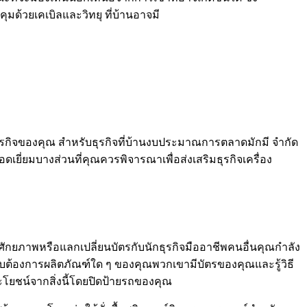
ด้วยเคเบิลและวิทยุ ที่บ้านอาจมี
าธุรกิจของคุณ สำหรับธุรกิจที่บ้านงบประมาณการตลาดมักมี จำกัด
อดเยี่ยมบางส่วนที่คุณควรพิจารณาเพื่อส่งเสริมธุรกิจเครื่อง
ักยภาพหรือแลกเปลี่ยนบัตรกับนักธุรกิจมืออาชีพคนอื่นคุณกำลัง
้รับต้องการผลิตภัณฑ์ใด ๆ ของคุณพวกเขามีบัตรของคุณและรู้วิธี
ะโยชน์จากสิ่งนี้โดยปิดป้ายรถของคุณ