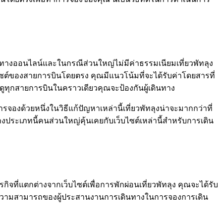
างออนไลน์และในกรณีส่วนใหญ่ไม่มีค่าธรรมเนียมเที่ยวพัทลุง
ไซต์ของสายการบินโดยตรง คุณมีแนวโน้มที่จะได้รับค่าโดยสารที่
่ดูทุกสายการบินในคราวเดียวคุณจะป้องกันผู้เดินทาง
ารจองด้วยหนึ่งในวิธีแก้ปัญหาเหล่านี้เที่ยวพัทลุงน่าจะมากกว่าที่
ประเภทนี้คนส่วนใหญ่คุ้นเคยกับเว็บไซต์เหล่านี้สำหรับการเดิน
ิจที่แตกต่างจากเว็บไซต์เพื่อการพักผ่อนเที่ยวพัทลุง คุณจะได้รับ
็นความสามารถของผู้ประสานงานการเดินทางในการจองการเดิน