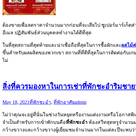
ต้องขายเพื่อลดราคาจำนวนมากก่อนที่จะเสียไป ซูเปอร์มาร์เก
อีเมล ปฏิสัมพันธ์ส่วนบุคคลทำงานได้ดีที่สุด
ในที่สุดสถานที่สุดท้ายและน่าเชื่อถือที่สุดในการซื้อผักและ
ผลไม้ต
ขึ้นสำหรับผลผลิตของพวกเขา สถานที่ที่ดีที่สุดในการติดต่อก
ไม่
สิ่งที่ควรมองหาในการเช่าที่พักชะอำริมชา
May 18, 2021
ที่พักชะอำ
,
ที่พักอาศัย
admin
ไม่ว่าคุณจะอยู่ที่นั่นในช่วงวันหยุดหรืองานแต่งงานหรือโอกาสพิเศ
จำเป็นสำหรับการเข้าพักบนคือ
ที่พักชะอำ
ห้องสวีทสุดหรูจำนวนม
กว้างขวางและกว้างขวางผู้เยี่ยมชมจำนวนมากในแต่ละปีจะพบว