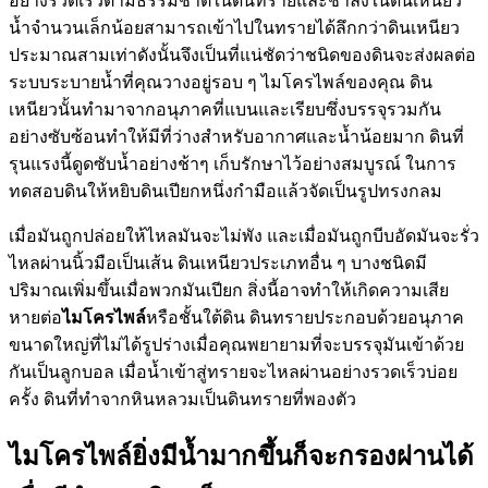
อย่างรวดเร็วตามธรรมชาติในดินทรายและช้าลงในดินเหนียว
น้ำจำนวนเล็กน้อยสามารถเข้าไปในทรายได้ลึกกว่าดินเหนียว
ประมาณสามเท่าดังนั้นจึงเป็นที่แน่ชัดว่าชนิดของดินจะส่งผลต่อ
ระบบระบายน้ำที่คุณวางอยู่รอบ ๆ ไมโครไพล์ของคุณ ดิน
เหนียวนั้นทำมาจากอนุภาคที่แบนและเรียบซึ่งบรรจุรวมกัน
อย่างซับซ้อนทำให้มีที่ว่างสำหรับอากาศและน้ำน้อยมาก ดินที่
รุนแรงนี้ดูดซับน้ำอย่างช้าๆ เก็บรักษาไว้อย่างสมบูรณ์ ในการ
ทดสอบดินให้หยิบดินเปียกหนึ่งกำมือแล้วจัดเป็นรูปทรงกลม
เมื่อมันถูกปล่อยให้ไหลมันจะไม่พัง และเมื่อมันถูกบีบอัดมันจะรั่ว
ไหลผ่านนิ้วมือเป็นเส้น ดินเหนียวประเภทอื่น ๆ บางชนิดมี
ปริมาณเพิ่มขึ้นเมื่อพวกมันเปียก สิ่งนี้อาจทำให้เกิดความเสีย
หายต่อ
ไมโครไพล์
หรือชั้นใต้ดิน ดินทรายประกอบด้วยอนุภาค
ขนาดใหญ่ที่ไม่ได้รูปร่างเมื่อคุณพยายามที่จะบรรจุมันเข้าด้วย
กันเป็นลูกบอล เมื่อน้ำเข้าสู่ทรายจะไหลผ่านอย่างรวดเร็วบ่อย
ครั้ง ดินที่ทำจากหินหลวมเป็นดินทรายที่พองตัว
ไมโครไพล์ยิ่งมีน้ำมากขึ้นก็จะกรองผ่านได้