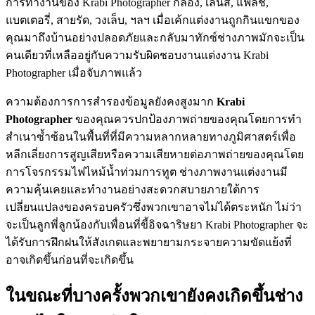
การทำงานของ Krabi Photographer กล้อง, เลนส์, แฟลช,
แบตเตอรี่, สายรัด, วงเล็บ, ฯลฯ เมื่อเค้กแต่งงานถูกกินแขกของ
คุณมาถึงบ้านอย่างปลอดภัยและกลับมาทักซ์ช่างภาพมักจะเป็น
คนเดียวที่เหลืออยู่กับความรับผิดชอบงานแต่งงาน Krabi
Photographer เมื่อจับภาพแล้ว
ความต้องการการสำรองข้อมูลยังคงสูงมาก
Krabi
Photographer
ของคุณควรปกป้องภาพถ่ายของคุณโดยการทำ
สำเนาซ้ำซ้อนในพื้นที่ที่มีความหลากหลายทางภูมิศาสตร์เพื่อ
หลีกเลี่ยงการสูญเสียหรือความเสียหายต่อภาพถ่ายของคุณโดย
การโจรกรรมไฟไหม้น้ำท่วมการทูต ช่างภาพงานแต่งงานมี
ความคุ้นเคยและทำงานอย่างสะดวกสบายภายใต้การ
เปลี่ยนแปลงของครอบครัวซึ่งพวกเขาอาจไม่ได้ตระหนัก ไม่ว่า
จะเป็นลูกพี่ลูกน้องกับเพื่อนที่ขี้อิจฉาริษยา Krabi Photographer จะ
ได้รับการฝึกฝนให้สังเกตและพยายามกระจายความขัดแย้งที่
อาจเกิดขึ้นก่อนที่จะเกิดขึ้น
ในขณะที่บางครั้งพวกเขายังคงเกิดขึ้นช่าง