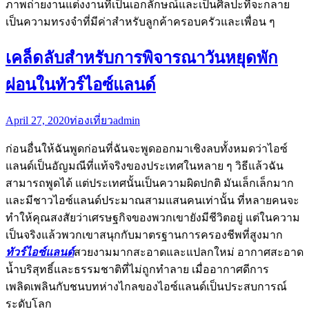
ภาพถ่ายงานแต่งงานที่เป็นเอกลักษณ์และเป็นศิลปะที่จะกลาย
เป็นความทรงจำที่มีค่าสำหรับลูกค้าครอบครัวและเพื่อน ๆ
เคล็ดลับสำหรับการพิจารณาวันหยุดพัก
ผ่อนในทัวร์ไอซ์แลนด์
April 27, 2020
ท่องเที่ยว
admin
ก่อนอื่นให้ฉันพูดก่อนที่ฉันจะพูดออกมาเชิงลบทั้งหมดว่าไอซ์
แลนด์เป็นอัญมณีที่แท้จริงของประเทศในหลาย ๆ วิธีแล้วฉัน
สามารถพูดได้ แต่ประเทศนั้นเป็นความผิดปกติ มันเล็กเล็กมาก
และมีชาวไอซ์แลนด์ประมาณสามแสนคนเท่านั้น ที่หลายคนจะ
ทำให้คุณสงสัยว่าเศรษฐกิจของพวกเขายังมีชีวิตอยู่ แต่ในความ
เป็นจริงแล้วพวกเขาสนุกกับมาตรฐานการครองชีพที่สูงมาก
ทัวร์ไอซ์แลนด์
สวยงามมากสะอาดและแปลกใหม่ อากาศสะอาด
น้ำบริสุทธิ์และธรรมชาติที่ไม่ถูกทำลาย เมื่ออากาศดีการ
เพลิดเพลินกับชนบทห่างไกลของไอซ์แลนด์เป็นประสบการณ์
ระดับโลก