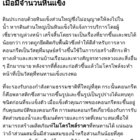
เมื่อมีจำนวนหินแข็ง
ดินประกอบด้วยหินแข็งส่วนใหญ่ซึ่งไม่อนุญาตให้ลงไปใน
น้ำ หากดินส่วนใหญ่เป็นหินแข็งให้แจ้งการบริการโดยผู้
เชี่ยวชาญล่วงหน้า เสร็จสิ้นโดยรวมเป็นเรื่องที่ยากขึ้นและพบได้
น้อยกว่า กรวดถูกยึดติดกับพื้นผิวซึ่งทำให้ดีสำหรับการลาก
คอนกรีตเป็นวัสดุที่มนุษย์สร้างขึ้นใช้ในการก่อสร้างตึกระฟ้า
ทางเท้าและสะพานบ้านเรือนและทางสัญจรทางหลวงและสิ่งอื่น
ๆ อีกมากมาย หลังจากที่ตั้งและก่อตัวขึ้นแล้วไมโครไพล์จะทำ
หน้าที่เป็นวัสดุที่ทนทานแข็งแรงพอ
ที่จะรองรับกองกำลังตามธรรมชาติที่ใหญ่ที่สุด กระนั้นคอนกรีต
ก็คือพลาสติกซึ่งสามารถขึ้นรูปและขึ้นรูปเป็นรูปร่างได้แทบทุก
ชนิดก่อนที่จะแข็งตัว เมื่อแข็งตัวคุณภาพของคอนกรีตจะขึ้นอยู่
กับคุณสมบัติของคอนกรีต การผสมคอนกรีตเกี่ยวข้องกับการรับ
สัดส่วนของน้ำและซีเมนต์ทรายและกรวดที่เหมาะสมเพื่อให้
สามารถสร้างผลิตภัณฑ์
ไมโครไพล์ราคา
ที่ทนทานได้ แน่นอน
ว่าถ้าส่วนผสมนั้นมีส่วนผสมของน้ำหรือส่วนเกินน้อยที่สุด