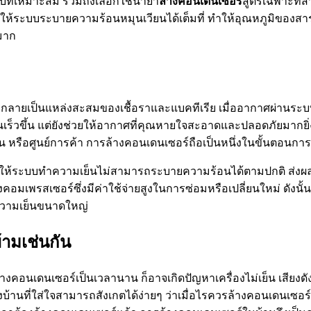
บที่เหมาะสม รวมถึงเลือกใช้น้ำยา
ล้างคอนเดนเซอร์
สูตรเฉพาะที่ส
วยให้ระบบระบายความร้อนหมุนเวียนได้เต็มที่ ทำให้อุณหภูมิของสา
มาก
กลายเป็นแหล่งสะสมของเชื้อราและแบคทีเรีย เมื่ออากาศผ่านระบ
องเย็นเร็วขึ้น แต่ยังช่วยให้อากาศที่คุณหายใจสะอาดและปลอดภัยมากย
รือศูนย์การค้า การล้างคอนเดนเซอร์ถือเป็นหนึ่งในขั้นตอนกา
ห้ระบบทำความเย็นไม่สามารถระบายความร้อนได้ตามปกติ ส่งผลให
งคอมเพรสเซอร์ซึ่งมีค่าใช้จ่ายสูงในการซ่อมหรือเปลี่ยนใหม่ ดังน
ำความเย็นขนาดใหญ่
้ามเช่นกัน
คอนเดนเซอร์เป็นเวลานาน ก็อาจเกิดปัญหาเครื่องไม่เย็น เสียงดัง 
ที่ใส่ใจสามารถสังเกตได้ง่ายๆ ว่าเมื่อไรควรล้างคอนเดนเซอร์ เช่น