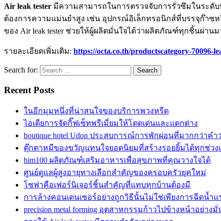
Air leak tester
มีความสามารถในการตรวจจับการรั่วซึมในระดับที่ล
ต้องการความแม่นยำสูง เช่น อุปกรณ์อิเล็กทรอนิกส์ที่บรรจุก๊าซ
ของ Air leak tester ช่วยให้ผู้ผลิตมั่นใจได้ว่าผลิตภัณฑ์ทุกชิ
รายละเอียดเพิ่มเติม:
https://octa.co.th/productscategory-70096-le
Search for:
Recent Posts
ในอีกมุมหนึ่งที่น่าสนใจของบริการพวงหรีด
ไอเดียการจัดกิ๊ฟเซ็ทพรีเมี่ยมให้โดดเด่นและแตกต่าง
boutique hotel Udon ประสบการณ์การพักผ่อนที่มากกว่าคำ
ตุ๊กตาหมีของขวัญแทนใจยอดนิยมที่สร้างรอยยิ้มได้ทุกช่วง
bim100 ผลิตภัณฑ์เสริมอาหารเพื่อสุขภาพที่คุณวางใจได้
ศูนย์ดูแลผู้สูงอายุทางเลือกสำคัญของครอบครัวยุคใหม่
โซฟาคือเฟอร์นิเจอร์ชิ้นสำคัญที่แทบทุกบ้านต้องมี
การล้างคอนเดนเซอร์อย่างถูกวิธีนั้นไม่ใช่เพียงการฉีดน้ำแ
precision metal forming อุตสาหกรรมก้าวไปข้างหน้าอย่างมั