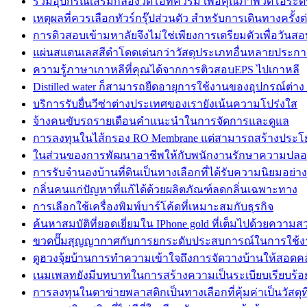
รวมอุปกรณ์เสริมกล้องวิดีโอที่ควรมี เพื่อคุณภาพวิดีโอระด
เหตุผลที่ควรเลือกทัวร์กรุ๊ปส่วนตัว สำหรับการเดินทางครั้งต
การติวสอบเข้ามหาลัยจึงไม่ใช่เพียงการเตรียมตัวเพื่อวันสอ
แผ่นสแตนเลสสีดำโดดเด่นกว่าวัสดุประเภทอื่นหลายประกา
ความรู้ภาษาเกาหลีที่คุณได้จากการติวสอบEPS ไปเกาหลี
Distilled water ก็สามารถยืดอายุการใช้งานของอุปกรณ์ต่าง
บริการรับยื่นวีซ่าต่างประเทศของเรายังเน้นความโปร่งใส
จ้างคนขับรถรายเดือนคำแนะนำในการจัดการและดูแล
การลงทุนในไส้กรอง RO Membrane แต่สามารถสร้างประโ
ในส่วนของการพัฒนาอาชีพให้กับพนักงานรักษาความปลอ
การรับจำนองบ้านที่ดินเป็นทางเลือกที่ได้รับความนิยมอย่
กลิ่นคนแก่ปัญหาที่แก้ได้ด้วยผลิตภัณฑ์ลดกลิ่นเฉพาะทาง
การเลือกใช้เครื่องพิมพ์บาร์โค้ดที่เหมาะสมกับธุรกิจ
ค้นหาสมบัติที่ยอดเยี่ยมใน IPhone gold ที่เต็มไปด้วยความ
ขวดปั๊มสุญญากาศกับการยกระดับประสบการณ์ในการใช้ง
ดูฮวงจุ้ยบ้านการทำความเข้าใจถึงการจัดวางบ้านให้สอดค
เนมเพลทยังมีบทบาทในการสร้างความเป็นระเบียบเรียบร้อ
การลงทุนในตาข่ายพลาสติกเป็นทางเลือกที่คุ้มค่าเป็นวัสดุท