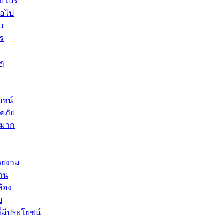
ับโปร
่อไป
บ
ร
 ๆ
ยชน์
ดภัย
างมาก
สวยงาม
าน
ล้อง
ย
ี่มีประโยชน์