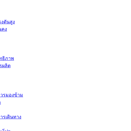
รงดันสูง
่นคง
ิทธิภาพ
รผลิต
ม่ควรมองข้าม
อ
การเดินทาง