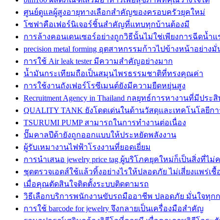
ศูนย์ดูแลผู้สูงอายุทางเลือกสำคัญของครอบครัวยุคใหม่
โซฟาคือเฟอร์นิเจอร์ชิ้นสำคัญที่แทบทุกบ้านต้องมี
การล้างคอนเดนเซอร์อย่างถูกวิธีนั้นไม่ใช่เพียงการฉีดน้ำแ
precision metal forming อุตสาหกรรมก้าวไปข้างหน้าอย่างมั
การใช้ Air leak tester มีความสำคัญอย่างมาก
น้ำมันกระเทียมถือเป็นสมุนไพรธรรมชาติที่ทรงคุณค่า
การใช้งานถังเฟอร์โรซีเมนต์ยังมีความยืดหยุ่นสูง
Recruitment Agency in Thailand กลยุทธ์การหางานที่มีประส
QUALITY TANK ยังโดดเด่นในด้านวัสดุและเทคโนโลยีกา
TSURUMI PUMP สามารถในการทำงานต่อเนื่อง
ปั๊มคาลปีด้ายังถูกออกแบบให้ประหยัดพลังงาน
ผู้รับเหมางานไฟฟ้าโรงงานที่ยอดเยี่ยม
การนำเสนอ jewelry price tag ผู้บริโภคยุคใหม่ก็เป็นสิ่งที่ไ
ชุดตรวจเอดส์ใช้แล้วทิ้งอย่างไรให้ปลอดภัย ไม่เสี่ยงแพร่เชื้
เมื่อคุณตัดสินใจติดตั้งระบบติดตามรถ
วิธีเลือกบริการพนักงานขับรถมืออาชีพ ปลอดภัย มั่นใจทุก
การใช้ barcode for jewelry จึงกลายเป็นเครื่องมือสำคัญ