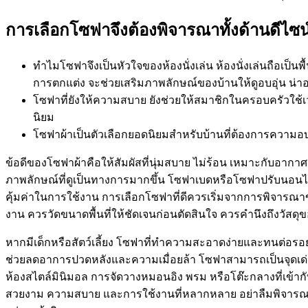
การเลือกโซฟาจึงต้องพิจารณาทั้งด้านดีไซ
ทำไมโซฟาจึงเป็นหัวใจของห้องนั่งเล่น ห้องนั่งเล่นถือเป็น
การตกแต่ง จะช่วยเสริมภาพลักษณ์ของบ้านให้ดูอบอุ่น น่าอ
โซฟาที่ยังให้ความสบาย ยังช่วยให้สมาชิกในครอบครัวใช้เว
นิยม
โซฟาผ้าเป็นตัวเลือกยอดนิยมสำหรับบ้านที่ต้องการความอบ
ข้อดีของโซฟาผ้าคือให้สัมผัสที่นุ่มสบาย ไม่ร้อน เหมาะกับอากา
ภาพลักษณ์ที่ดูเป็นทางการมากขึ้น โซฟาเบดหรือโซฟาปรับนอนได้
คุ้มค่าในการใช้งาน การเลือกโซฟาที่ดีควรเริ่มจากการพิจารณาข
งาน ควรวัดขนาดพื้นที่ให้ชัดเจนก่อนตัดสินใจ ควรคำนึงถึงวัสด
หากมีเด็กหรือสัตว์เลี้ยง โซฟาที่ทำความสะอาดง่ายและทนต่อรอยขี
ช่วยลดอาการปวดหลังและความเมื่อยล้า โซฟาสามารถเป็นจุดเด่นขอ
ห้องสไตล์มินิมอล การจัดวางหมอนอิง พรม หรือโต๊ะกลางที่เข้าก
สวยงาม ความสบาย และการใช้งานที่หลากหลาย อย่าลืมพิจารณา