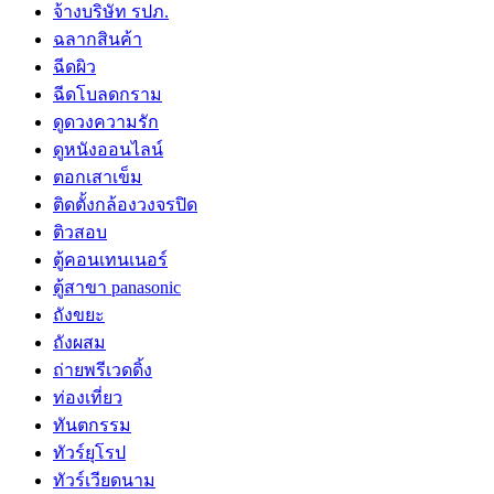
จ้างบริษัท รปภ.
ฉลากสินค้า
ฉีดผิว
ฉีดโบลดกราม
ดูดวงความรัก
ดูหนังออนไลน์
ตอกเสาเข็ม
ติดตั้งกล้องวงจรปิด
ติวสอบ
ตู้คอนเทนเนอร์
ตู้สาขา panasonic
ถังขยะ
ถังผสม
ถ่ายพรีเวดดิ้ง
ท่องเที่ยว
ทันตกรรม
ทัวร์ยุโรป
ทัวร์เวียดนาม