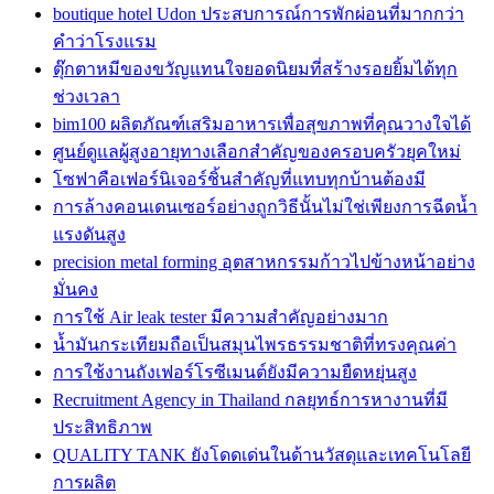
boutique hotel Udon ประสบการณ์การพักผ่อนที่มากกว่า
คำว่าโรงแรม
ตุ๊กตาหมีของขวัญแทนใจยอดนิยมที่สร้างรอยยิ้มได้ทุก
ช่วงเวลา
bim100 ผลิตภัณฑ์เสริมอาหารเพื่อสุขภาพที่คุณวางใจได้
ศูนย์ดูแลผู้สูงอายุทางเลือกสำคัญของครอบครัวยุคใหม่
โซฟาคือเฟอร์นิเจอร์ชิ้นสำคัญที่แทบทุกบ้านต้องมี
การล้างคอนเดนเซอร์อย่างถูกวิธีนั้นไม่ใช่เพียงการฉีดน้ำ
แรงดันสูง
precision metal forming อุตสาหกรรมก้าวไปข้างหน้าอย่าง
มั่นคง
การใช้ Air leak tester มีความสำคัญอย่างมาก
น้ำมันกระเทียมถือเป็นสมุนไพรธรรมชาติที่ทรงคุณค่า
การใช้งานถังเฟอร์โรซีเมนต์ยังมีความยืดหยุ่นสูง
Recruitment Agency in Thailand กลยุทธ์การหางานที่มี
ประสิทธิภาพ
QUALITY TANK ยังโดดเด่นในด้านวัสดุและเทคโนโลยี
การผลิต