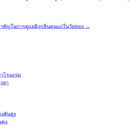
อสำคัญในการดูแลผิวกลิ่นคนแก่ในวัยทอง
→
ว่าโรงแรม
เวลา
รงดันสูง
่นคง