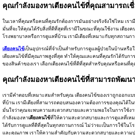
คุณกำลังมองหาเตียงคนไข้ที่คุณสามารถเชื่
ในเวลาที่คุณหรือคนที่คุณรักต้องการมันอย่างจริงจังใช่ไหม เรามีเ
มั่นที่จะให้คุณได้รับสิ่งที่ดีที่สุดที่เรามีในขณะที่คุณใช้ง
โรงพยาบาลหรือการดูแลที่บ้าน เรามีเตียงที่เหมาะกับทุกสถานการณ
เตียงคนไข้
เป็นอุปกรณ์ที่จำเป็นสำหรับการดูแลผู้ป่วยในบ้านหรือ
เตียงคนไข้ที่มีคุณภาพสูงที่สุด ทำให้คุณและคนที่คุณรักได้รับ
ของสินค้าของเรา เลือกเตียงคนไข้ที่ดีที่สุดสำหรับคุณหรือคนที่คุ
คุณกำลังมองหาเตียงคนไข้ที่สามารถพัฒน
เรามีคำตอบที่เหมาะสมสำหรับคุณ เตียงคนไข้ของเราถูกออกแบบม
ที่บ้าน เรามีเตียงที่สามารถตอบสนองความต้องการของคุณได้ในทุก
มั่นใจว่าคุณจะพบความสะดวกสบายและความพอใจในการใช้งาน ตัดสิน
กำลังมองหา
เตียงคนไข้
ที่ให้ความสะดวกสบายและการดูแลที่เหมา
ได้รับการดูแลที่ดีที่สุดในทุกสถานการณ์ ไม่ว่าจะเป็นการใช้ใน
และคุณภาพ เราให้ความสำคัญกับความสะดวกสบายและความปลอดภัย