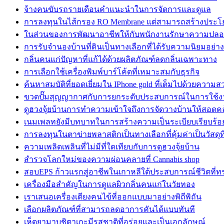
จ้างคนขับรถรายเดือนคำแนะนำในการจัดการและดูแล
การลงทุนในไส้กรอง RO Membrane แต่สามารถสร้างประโ
ในส่วนของการพัฒนาอาชีพให้กับพนักงานรักษาความปลอ
การรับจำนองบ้านที่ดินเป็นทางเลือกที่ได้รับความนิยมอย่
กลิ่นคนแก่ปัญหาที่แก้ได้ด้วยผลิตภัณฑ์ลดกลิ่นเฉพาะทาง
การเลือกใช้เครื่องพิมพ์บาร์โค้ดที่เหมาะสมกับธุรกิจ
ค้นหาสมบัติที่ยอดเยี่ยมใน IPhone gold ที่เต็มไปด้วยความ
ขวดปั๊มสุญญากาศกับการยกระดับประสบการณ์ในการใช้ง
ดูฮวงจุ้ยบ้านการทำความเข้าใจถึงการจัดวางบ้านให้สอดค
เนมเพลทยังมีบทบาทในการสร้างความเป็นระเบียบเรียบร้อ
การลงทุนในตาข่ายพลาสติกเป็นทางเลือกที่คุ้มค่าเป็นวัสดุท
ความเพลิดเพลินที่ไม่มีที่ใดเทียบกับการดูฮวงจุ้ยบ้าน
สำรวจโลกใหม่ของความผ่อนคลายที่ Cannabis shop
สอบEPS ก้าวแรกสู่อาชีพในเกาหลีใต้ประสบการณ์ชีวิตที่ท
เครื่องมือสำคัญในการดูแลผิวกลิ่นคนแก่ในวัยทอง
เราเสนอเครื่องเตียงคนไข้ที่ออกแบบมาอย่างพิถีพิถัน
เลือกผลิตภัณฑ์ที่สามารถลดอาการคันได้แบบทันที
เห็ดยามาบูชิตาเกะมีรสชาติที่อร่อยและเป็นเอกลักษณ์