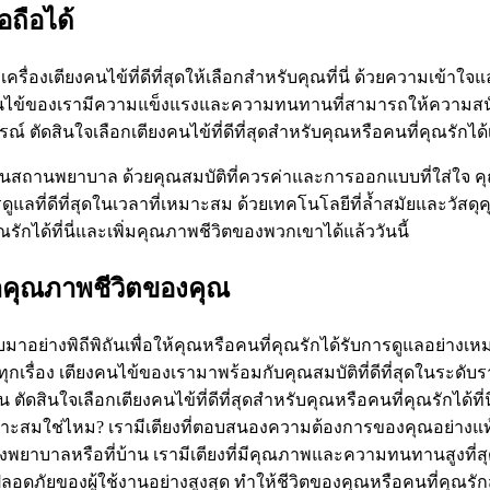
อถือได้
ครื่องเตียงคนไข้ที่ดีที่สุดให้เลือกสำหรับคุณที่นี่ ด้วยความเข้าใจ
าน เตียงคนไข้ของเรามีความแข็งแรงและความทนทานที่สามารถให้ความส
์ ตัดสินใจเลือกเตียงคนไข้ที่ดีที่สุดสำหรับคุณหรือคนที่คุณรักได
ในสถานพยาบาล ด้วยคุณสมบัติที่ควรค่าและการออกแบบที่ใส่ใจ คุณจะได
การดูแลที่ดีที่สุดในเวลาที่เหมาะสม ด้วยเทคโนโลยีที่ล้ำสมัยและ
ณรักได้ที่นี่และเพิ่มคุณภาพชีวิตของพวกเขาได้แล้ววันนี้
าคุณภาพชีวิตของคุณ
าอย่างพิถีพิถันเพื่อให้คุณหรือคนที่คุณรักได้รับการดูแลอย่า
เรื่อง เตียงคนไข้ของเรามาพร้อมกับคุณสมบัติที่ดีที่สุดในระดับ
ใจเลือกเตียงคนไข้ที่ดีที่สุดสำหรับคุณหรือคนที่คุณรักได้ที่นี
ะสมใช่ไหม? เรามีเตียงที่ตอบสนองความต้องการของคุณอย่างแท้จ
โรงพยาบาลหรือที่บ้าน เรามีเตียงที่มีคุณภาพและความทนทานสูงที่ส
ของผู้ใช้งานอย่างสูงสุด ทำให้ชีวิตของคุณหรือคนที่คุณรักสะ