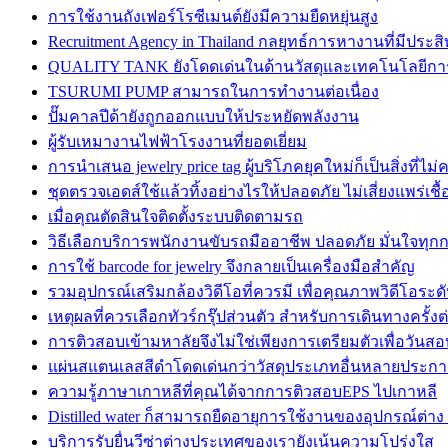
การใช้งานถังเฟอร์โรซีเมนต์ยังมีความยืดหยุ่นสูง
Recruitment Agency in Thailand กลยุทธ์การหางานที่มีประส
QUALITY TANK ยังโดดเด่นในด้านวัสดุและเทคโนโลยีกา
TSURUMI PUMP สามารถในการทำงานต่อเนื่อง
ปั๊มคาลปีด้ายังถูกออกแบบให้ประหยัดพลังงาน
ผู้รับเหมางานไฟฟ้าโรงงานที่ยอดเยี่ยม
การนำเสนอ jewelry price tag ผู้บริโภคยุคใหม่ก็เป็นสิ่งที่ไ
ชุดตรวจเอดส์ใช้แล้วทิ้งอย่างไรให้ปลอดภัย ไม่เสี่ยงแพร่เชื้
เมื่อคุณตัดสินใจติดตั้งระบบติดตามรถ
วิธีเลือกบริการพนักงานขับรถมืออาชีพ ปลอดภัย มั่นใจทุก
การใช้ barcode for jewelry จึงกลายเป็นเครื่องมือสำคัญ
รวมอุปกรณ์เสริมกล้องวิดีโอที่ควรมี เพื่อคุณภาพวิดีโอระด
เหตุผลที่ควรเลือกทัวร์กรุ๊ปส่วนตัว สำหรับการเดินทางครั้งต
การติวสอบเข้ามหาลัยจึงไม่ใช่เพียงการเตรียมตัวเพื่อวันสอ
แผ่นสแตนเลสสีดำโดดเด่นกว่าวัสดุประเภทอื่นหลายประกา
ความรู้ภาษาเกาหลีที่คุณได้จากการติวสอบEPS ไปเกาหลี
Distilled water ก็สามารถยืดอายุการใช้งานของอุปกรณ์ต่าง
บริการรับยื่นวีซ่าต่างประเทศของเรายังเน้นความโปร่งใส