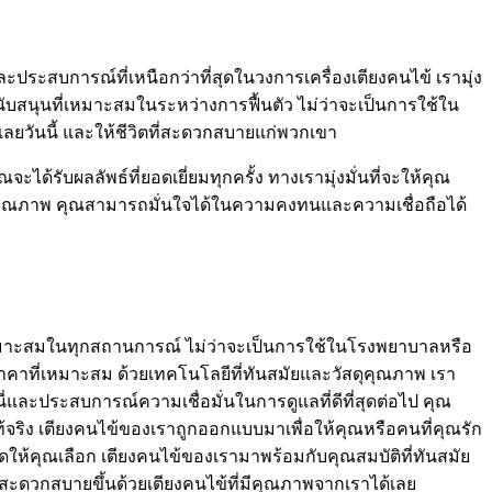
และประสบการณ์ที่เหนือกว่าที่สุดในวงการเครื่องเตียงคนไข้ เรามุ่ง
นับสนุนที่เหมาะสมในระหว่างการฟื้นตัว ไม่ว่าจะเป็นการใช้ใน
้เลยวันนี้ และให้ชีวิตที่สะดวกสบายแก่พวกเขา
้รับผลลัพธ์ที่ยอดเยี่ยมทุกครั้ง ทางเรามุ่งมั่นที่จะให้คุณ
วัสดุคุณภาพ คุณสามารถมั่นใจได้ในความคงทนและความเชื่อถือได้
งเหมาะสมในทุกสถานการณ์ ไม่ว่าจะเป็นการใช้ในโรงพยาบาลหรือ
ราคาที่เหมาะสม ด้วยเทคโนโลยีที่ทันสมัยและวัสดุคุณภาพ เรา
่และประสบการณ์ความเชื่อมั่นในการดูแลที่ดีที่สุดต่อไป คุณ
ริง เตียงคนไข้ของเราถูกออกแบบมาเพื่อให้คุณหรือคนที่คุณรัก
ุดให้คุณเลือก เตียงคนไข้ของเรามาพร้อมกับคุณสมบัติที่ทันสมัย
ดวกสบายขึ้นด้วยเตียงคนไข้ที่มีคุณภาพจากเราได้เลย