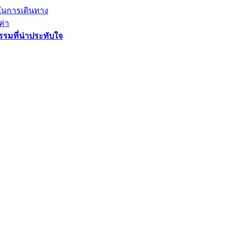
ขในการเดินทาง
ค่า
รรมที่น่าประทับใจ