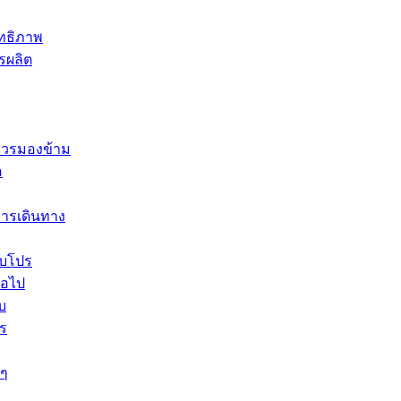
ิทธิภาพ
รผลิต
ม่ควรมองข้าม
อ
การเดินทาง
ับโปร
่อไป
บ
ร
 ๆ