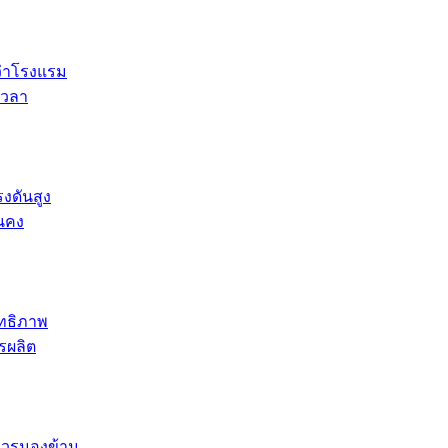
ว่าโรงแรม
เวลา
รงดันสูง
่นคง
ิทธิภาพ
รผลิต
ม่ควรมองข้าม