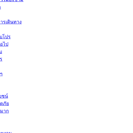
อ
การเดินทาง
ับโปร
่อไป
บ
ร
 ๆ
ยชน์
ดภัย
างมาก