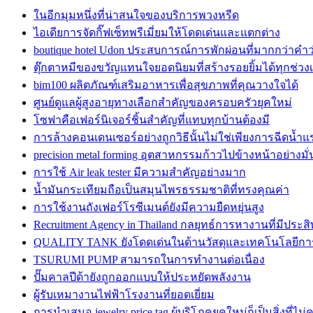
ในอีกมุมหนึ่งที่น่าสนใจของบริการพวงหรีด
ไอเดียการจัดกิ๊ฟเซ็ทพรีเมี่ยมให้โดดเด่นและแตกต่าง
boutique hotel Udon ประสบการณ์การพักผ่อนที่มากกว่าคำ
ตุ๊กตาหมีของขวัญแทนใจยอดนิยมที่สร้างรอยยิ้มได้ทุกช่วง
bim100 ผลิตภัณฑ์เสริมอาหารเพื่อสุขภาพที่คุณวางใจได้
ศูนย์ดูแลผู้สูงอายุทางเลือกสำคัญของครอบครัวยุคใหม่
โซฟาคือเฟอร์นิเจอร์ชิ้นสำคัญที่แทบทุกบ้านต้องมี
การล้างคอนเดนเซอร์อย่างถูกวิธีนั้นไม่ใช่เพียงการฉีดน้ำแ
precision metal forming อุตสาหกรรมก้าวไปข้างหน้าอย่างมั
การใช้ Air leak tester มีความสำคัญอย่างมาก
น้ำมันกระเทียมถือเป็นสมุนไพรธรรมชาติที่ทรงคุณค่า
การใช้งานถังเฟอร์โรซีเมนต์ยังมีความยืดหยุ่นสูง
Recruitment Agency in Thailand กลยุทธ์การหางานที่มีประส
QUALITY TANK ยังโดดเด่นในด้านวัสดุและเทคโนโลยีกา
TSURUMI PUMP สามารถในการทำงานต่อเนื่อง
ปั๊มคาลปีด้ายังถูกออกแบบให้ประหยัดพลังงาน
ผู้รับเหมางานไฟฟ้าโรงงานที่ยอดเยี่ยม
การนำเสนอ jewelry price tag ผู้บริโภคยุคใหม่ก็เป็นสิ่งที่ไ