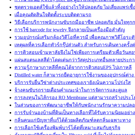
ชุดตรวจเอดส์ใช้แล้วทิ้งอย่างไรให้ปลอดภัย ไม่เสี่ยงแพร่เชื้
เมื่อคุณตัดสินใจติดตั้งระบบติดตามรถ
วิธีเลือกบริการพนักงานขับรถมืออาชีพ ปลอดภัย มั่นใจทุก
การใช้ barcode for jewelry จึงกลายเป็นเครื่องมือสำคัญ
รวมอุปกรณ์เสริมกล้องวิดีโอที่ควรมี เพื่อคุณภาพวิดีโอระด
เหตุผลที่ควรเลือกทัวร์กรุ๊ปส่วนตัว สำหรับการเดินทางครั้งต
การติวสอบเข้ามหาลัยจึงไม่ใช่เพียงการเตรียมตัวเพื่อวันสอ
แผ่นสแตนเลสสีดำโดดเด่นกว่าวัสดุประเภทอื่นหลายประกา
ความรู้ภาษาเกาหลีที่คุณได้จากการติวสอบEPS ไปเกาหลี
Distilled water ก็สามารถยืดอายุการใช้งานของอุปกรณ์ต่าง
บริการรับยื่นวีซ่าต่างประเทศของเรายังเน้นความโปร่งใส
จ้างคนขับรถรายเดือนคำแนะนำในการจัดการและดูแล
การลงทุนในไส้กรอง RO Membrane แต่สามารถสร้างประโ
ในส่วนของการพัฒนาอาชีพให้กับพนักงานรักษาความปลอ
การรับจำนองบ้านที่ดินเป็นทางเลือกที่ได้รับความนิยมอย่
กลิ่นคนแก่ปัญหาที่แก้ได้ด้วยผลิตภัณฑ์ลดกลิ่นเฉพาะทาง
การเลือกใช้เครื่องพิมพ์บาร์โค้ดที่เหมาะสมกับธุรกิจ