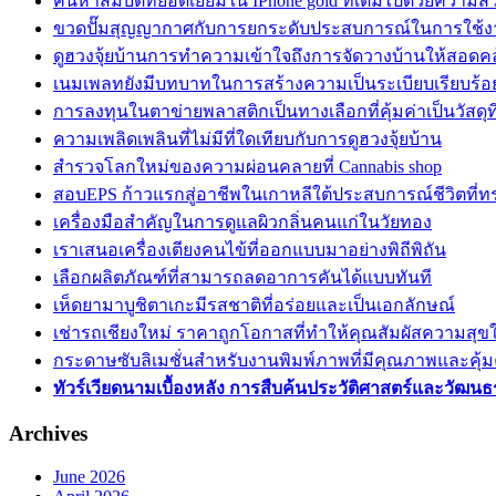
ค้นหาสมบัติที่ยอดเยี่ยมใน IPhone gold ที่เต็มไปด้วยความ
ขวดปั๊มสุญญากาศกับการยกระดับประสบการณ์ในการใช้ง
ดูฮวงจุ้ยบ้านการทำความเข้าใจถึงการจัดวางบ้านให้สอดค
เนมเพลทยังมีบทบาทในการสร้างความเป็นระเบียบเรียบร้อ
การลงทุนในตาข่ายพลาสติกเป็นทางเลือกที่คุ้มค่าเป็นวัสดุท
ความเพลิดเพลินที่ไม่มีที่ใดเทียบกับการดูฮวงจุ้ยบ้าน
สำรวจโลกใหม่ของความผ่อนคลายที่ Cannabis shop
สอบEPS ก้าวแรกสู่อาชีพในเกาหลีใต้ประสบการณ์ชีวิตที่ท
เครื่องมือสำคัญในการดูแลผิวกลิ่นคนแก่ในวัยทอง
เราเสนอเครื่องเตียงคนไข้ที่ออกแบบมาอย่างพิถีพิถัน
เลือกผลิตภัณฑ์ที่สามารถลดอาการคันได้แบบทันที
เห็ดยามาบูชิตาเกะมีรสชาติที่อร่อยและเป็นเอกลักษณ์
เช่ารถเชียงใหม่ ราคาถูกโอกาสที่ทำให้คุณสัมผัสความสุ
กระดาษซับลิเมชั่นสำหรับงานพิมพ์ภาพที่มีคุณภาพและคุ้ม
ทัวร์เวียดนามเบื้องหลัง การสืบค้นประวัติศาสตร์และวัฒนธ
Archives
June 2026