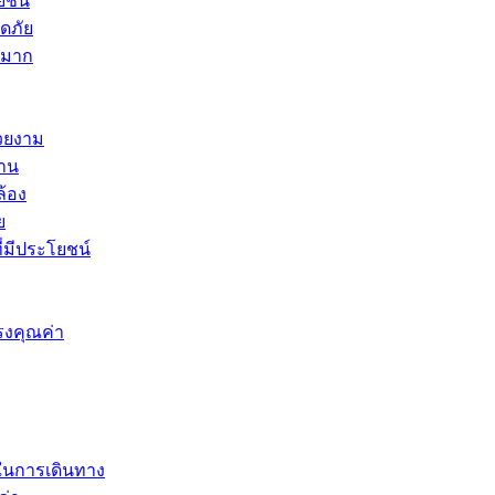
ยชน์
ดภัย
างมาก
สวยงาม
าน
ล้อง
ย
ี่มีประโยชน์
รงคุณค่า
ขในการเดินทาง