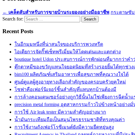
←
เคล็ดลับสำหรับการขายบ้านระยองอย่างมืออาชีพ
กระดาษซับล
Search for:
Recent Posts
ในอีกมุมหนึ่งที่น่าสนใจของบริการพวงหรีด
ไอเดียการจัดกิ๊ฟเซ็ทพรีเมี่ยมให้โดดเด่นและแตกต่าง
boutique hotel Udon ประสบการณ์การพักผ่อนที่มากกว่าคำ
ตุ๊กตาหมีของขวัญแทนใจยอดนิยมที่สร้างรอยยิ้มได้ทุกช่วง
bim100 ผลิตภัณฑ์เสริมอาหารเพื่อสุขภาพที่คุณวางใจได้
ศูนย์ดูแลผู้สูงอายุทางเลือกสำคัญของครอบครัวยุคใหม่
โซฟาคือเฟอร์นิเจอร์ชิ้นสำคัญที่แทบทุกบ้านต้องมี
การล้างคอนเดนเซอร์อย่างถูกวิธีนั้นไม่ใช่เพียงการฉีดน้ำแ
precision metal forming อุตสาหกรรมก้าวไปข้างหน้าอย่างมั
การใช้ Air leak tester มีความสำคัญอย่างมาก
น้ำมันกระเทียมถือเป็นสมุนไพรธรรมชาติที่ทรงคุณค่า
การใช้งานถังเฟอร์โรซีเมนต์ยังมีความยืดหยุ่นสูง
Recruitment Agency in Thailand กลยุทธ์การหางานที่มีประส