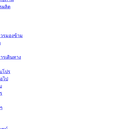
รผลิต
ม่ควรมองข้าม
อ
การเดินทาง
ับโปร
่อไป
บ
ร
 ๆ