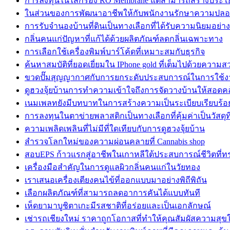
การลงทุนในไส้กรอง RO Membrane แต่สามารถสร้างประโ
ในส่วนของการพัฒนาอาชีพให้กับพนักงานรักษาความปลอ
การรับจำนองบ้านที่ดินเป็นทางเลือกที่ได้รับความนิยมอย่
กลิ่นคนแก่ปัญหาที่แก้ได้ด้วยผลิตภัณฑ์ลดกลิ่นเฉพาะทาง
การเลือกใช้เครื่องพิมพ์บาร์โค้ดที่เหมาะสมกับธุรกิจ
ค้นหาสมบัติที่ยอดเยี่ยมใน IPhone gold ที่เต็มไปด้วยความ
ขวดปั๊มสุญญากาศกับการยกระดับประสบการณ์ในการใช้ง
ดูฮวงจุ้ยบ้านการทำความเข้าใจถึงการจัดวางบ้านให้สอดค
เนมเพลทยังมีบทบาทในการสร้างความเป็นระเบียบเรียบร้อ
การลงทุนในตาข่ายพลาสติกเป็นทางเลือกที่คุ้มค่าเป็นวัสดุท
ความเพลิดเพลินที่ไม่มีที่ใดเทียบกับการดูฮวงจุ้ยบ้าน
สำรวจโลกใหม่ของความผ่อนคลายที่ Cannabis shop
สอบEPS ก้าวแรกสู่อาชีพในเกาหลีใต้ประสบการณ์ชีวิตที่ท
เครื่องมือสำคัญในการดูแลผิวกลิ่นคนแก่ในวัยทอง
เราเสนอเครื่องเตียงคนไข้ที่ออกแบบมาอย่างพิถีพิถัน
เลือกผลิตภัณฑ์ที่สามารถลดอาการคันได้แบบทันที
เห็ดยามาบูชิตาเกะมีรสชาติที่อร่อยและเป็นเอกลักษณ์
เช่ารถเชียงใหม่ ราคาถูกโอกาสที่ทำให้คุณสัมผัสความสุ