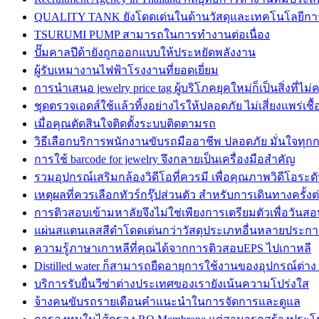
QUALITY TANK ยังโดดเด่นในด้านวัสดุและเทคโนโลยีกา
TSURUMI PUMP สามารถในการทำงานต่อเนื่อง
ปั๊มคาลปีด้ายังถูกออกแบบให้ประหยัดพลังงาน
ผู้รับเหมางานไฟฟ้าโรงงานที่ยอดเยี่ยม
การนำเสนอ jewelry price tag ผู้บริโภคยุคใหม่ก็เป็นสิ่งที่ไ
ชุดตรวจเอดส์ใช้แล้วทิ้งอย่างไรให้ปลอดภัย ไม่เสี่ยงแพร่เชื้
เมื่อคุณตัดสินใจติดตั้งระบบติดตามรถ
วิธีเลือกบริการพนักงานขับรถมืออาชีพ ปลอดภัย มั่นใจทุก
การใช้ barcode for jewelry จึงกลายเป็นเครื่องมือสำคัญ
รวมอุปกรณ์เสริมกล้องวิดีโอที่ควรมี เพื่อคุณภาพวิดีโอระด
เหตุผลที่ควรเลือกทัวร์กรุ๊ปส่วนตัว สำหรับการเดินทางครั้งต
การติวสอบเข้ามหาลัยจึงไม่ใช่เพียงการเตรียมตัวเพื่อวันสอ
แผ่นสแตนเลสสีดำโดดเด่นกว่าวัสดุประเภทอื่นหลายประกา
ความรู้ภาษาเกาหลีที่คุณได้จากการติวสอบEPS ไปเกาหลี
Distilled water ก็สามารถยืดอายุการใช้งานของอุปกรณ์ต่าง
บริการรับยื่นวีซ่าต่างประเทศของเรายังเน้นความโปร่งใส
จ้างคนขับรถรายเดือนคำแนะนำในการจัดการและดูแล